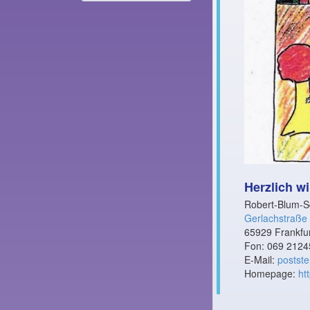
Herzlich w
Robert-Blum-S
Gerlachstraße
65929 Frankfur
Fon: 069 2124
E-Mail:
postste
Homepage:
ht