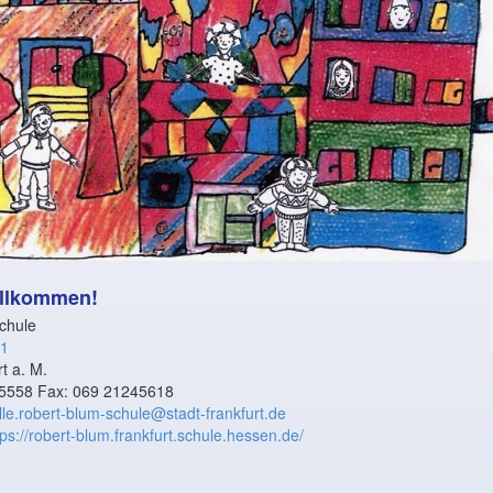
illkommen!
chule
 1
t a. M.
5558 Fax: 069 21245618
lle.robert-blum-schule@stadt-frankfurt.de
tps://robert-blum.frankfurt.schule.hessen.de/